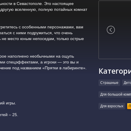
льности в Севастополе. Это настоящее
 другую вселенную, полную потайных комнат
третитесь с особенными персонажами, вам
раться с ними подружиться, что очень
сь не место юным непоседам, только острые
орое наполнено необычными на ощупь
ми спецэффектами, а игроки — это вы и
ечение под названием «Прятки в лабиринте».
Категор
Страшные
Дет
Для большой ком
ий игры.
Для взрослых
П
тей – 25.