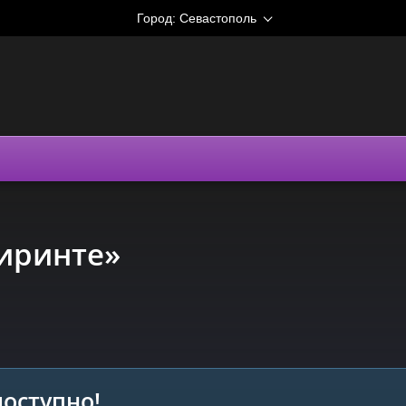
Город:
Севастополь
биринте»
оступно!