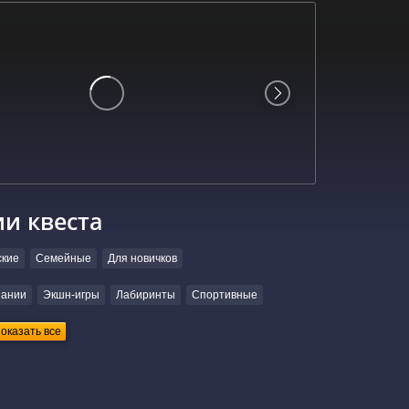
ии квеста
ские
Семейные
Для новичков
пании
Экшн-игры
Лабиринты
Спортивные
оказать все