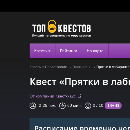
Квесты
Рейтинги
На карте
Квесты в Севастополе
Экшн-игры
Прятки в лабиринте
Квест «Прятки в ла
От компании
Квест-хаус
2-25
чел.
60
мин.
0
/ 10
14+
Расписание временно нед