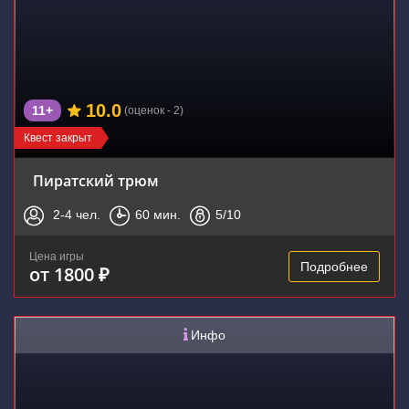
10.0
11+
(оценок - 2)
Квест закрыт
Пиратский трюм
2-4
чел.
60
мин.
5
/10
Цена игры
Подробнее
от 1800 ₽
Инфо