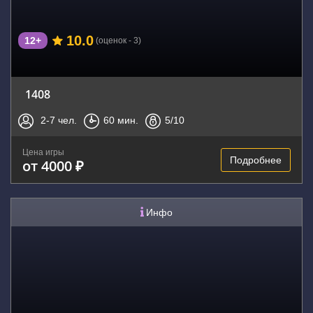
10.0
12+
(оценок - 3)
1408
2-7
чел.
60
мин.
5
/10
Цена игры
Подробнее
от 4000 ₽
Инфо