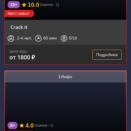
10.0
15+
(оценок - 1)
Квест закрыт
Crack It
2-4
чел.
60
мин.
5
/10
Цена игры
Подробнее
от 1800 ₽
Инфо
4.0
8+
(оценок - 1)