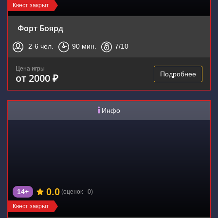
Квест закрыт
Форт Боярд
2-6
чел.
90
мин.
7
/10
Цена игры
Подробнее
от 2000 ₽
Инфо
0.0
14+
(оценок - 0)
Квест закрыт