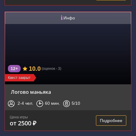
Инфо
10.0
12+
(оценок - 3)
Квест закрыт
Логово маньяка
2-4
чел.
60
мин.
5
/10
Цена игры
Подробнее
от 2500 ₽