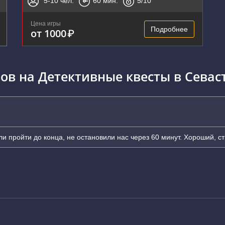
5-10
чел.
60
мин.
5
/10
Цена игры
Подробнее
от 1000
₽
ов на Детективные квесты в Севас
ли пройти до конца, не остановили нас через 60 минут. Хороший, с