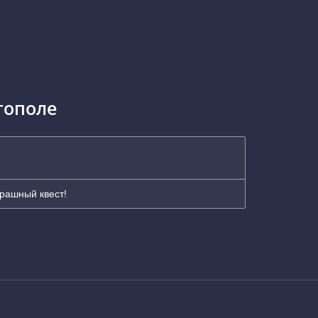
тополе
трашный квест!