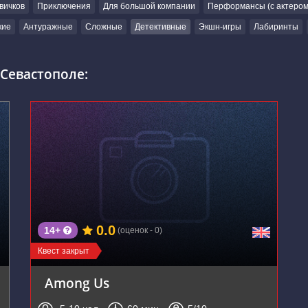
вичков
Приключения
Для большой компании
Перформансы (с актером
кие
Антуражные
Сложные
Детективные
Экшн-игры
Лабиринты
Севастополе:
0.0
14+
(оценок - 0)
Квест закрыт
Among Us