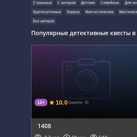
Страшные
С актером
Детские
Семейные
Для но
Круглосуточные
Хоррор
Фантастические
Мистичес
Без актеров
Популярные детективные квесты в 
г. Севастополь, 21 ул. Маринеско
10.0
12+
(оценок - 3)
1408