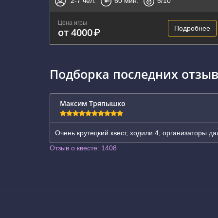
2-7
чел.
60
мин.
5
/10
Цена игры
Подробнее
от 4000
₽
Подборка последних отзыв
Максим Тряпышко
Очень крутецкий квест, ходили 4, организаторы да
Отзыв о квесте: 1408