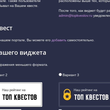
тале. Также пользователи
расположены выше тех, которы
обывал на Вашем квесте.
После того, как виджет будет 
admin@topkvestov.ru
уведомлен
вест
 нашем портале, Вы можете его
добавить
самостоятельно.
вашего виджета
ображения меньшего формата.
нт 2
Вариант 3