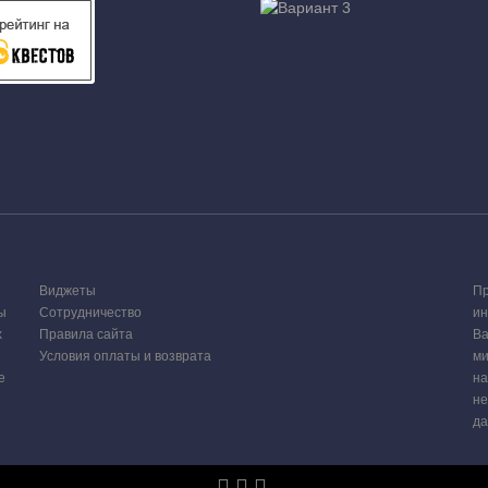
Виджеты
Пр
ы
Сотрудничество
ин
х
Правила сайта
Ва
Условия оплаты и возврата
ми
е
на
не
да