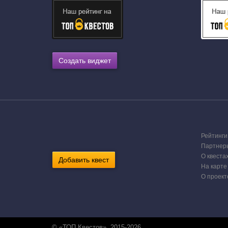
Создать виджет
Рейтинги
Партнер
О квеста
Добавить квест
На карте
О проект
© «ТОП Квестов», 2015-2026