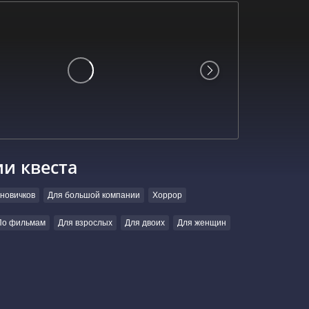
ии квеста
новичков
Для большой компании
Хоррор
По фильмам
Для взрослых
Для двоих
Для женщин