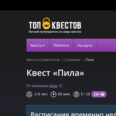
Квесты
Рейтинги
На карте
Квесты в Севастополе
Страшные
Пила
Квест «Пила»
От компании
Крик
2-6
чел.
60
мин.
5
/ 10
16+
Расписание временно нед