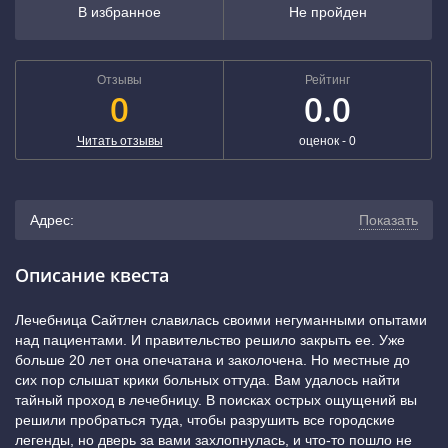
В избранное
Не пройден
Отзывы
Рейтинг
0
0.0
Читать отзывы
оценок -
0
Адрес:
Показать
г. Севастополь, улица Льва Толстого, 64 (остановка
Описание квеста
«Горгаз»)
(показать на карте)
Лечебница Сайтлен славилась своими негуманными опытами
над пациентами. И правительство решило закрыть ее. Уже
больше 20 лет она опечатана и заколочена. Но местные до
сих пор слышат крики больных оттуда. Вам удалось найти
тайный проход в лечебницу. В поисках острых ощущений вы
решили пробраться туда, чтобы разрушить все городские
легенды, но дверь за вами захлопнулась, и что-то пошло не