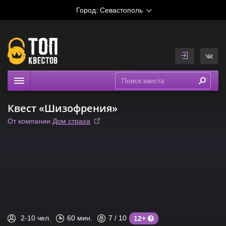
Город:
Севастополь
Квесты
Квест «Шизофрения»
Рейтинги
От компании
Дом страха
На карте
2-10
чел.
60
мин.
7
/ 10
12+